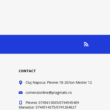
CONTACT
Cluj-Napoca: Plevnei 18-20/Ion Mester 12
comenzionline@pragmatic.ro
Plevnei: 0745613005/0744545409
Manastur: 0744514375/0741264627