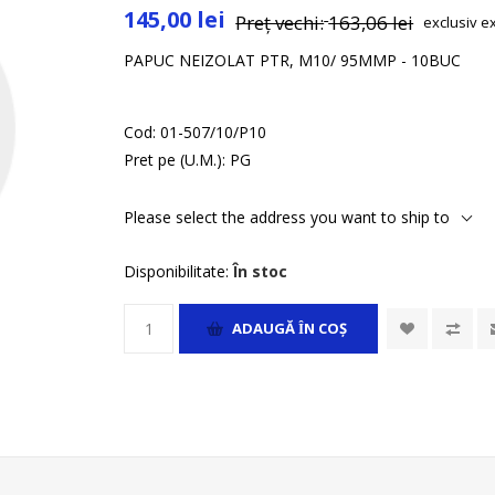
145,00 lei
Preț vechi:
163,06 lei
exclusiv
e
PAPUC NEIZOLAT PTR, M10/ 95MMP - 10BUC
Cod:
01-507/10/P10
Pret pe (U.M.):
PG
Please select the address you want to ship to
Disponibilitate:
În stoc
ADAUGĂ ȊN COŞ