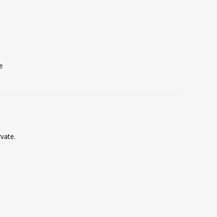
e
vate.