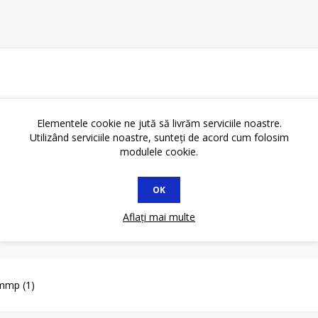
Elementele cookie ne jută să livrăm serviciile noastre.
Utilizând serviciile noastre, sunteți de acord cum folosim
modulele cookie.
OK
Aflați mai multe
5mmp
(1)