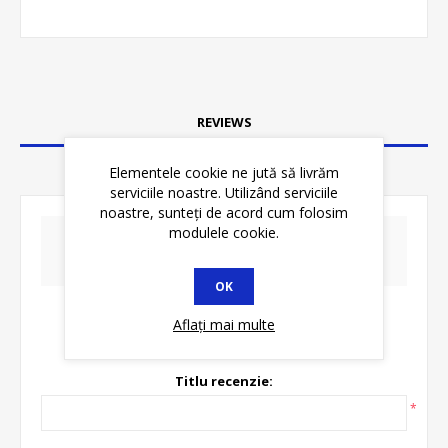
REVIEWS
CONTACT
Elementele cookie ne jută să livrăm
serviciile noastre. Utilizând serviciile
noastre, sunteți de acord cum folosim
modulele cookie.
SCRIEȚI RECENZIA DVS
OK
Product can be reviewed only after purchasing it
Aflați mai multe
Numai clienții înregistrați pot scrie recenzii
Titlu recenzie:
*