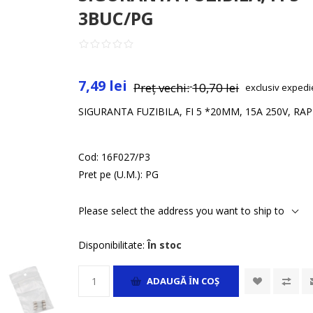
3BUC/PG
7,49 lei
Preț vechi:
10,70 lei
exclusiv
expedi
SIGURANTA FUZIBILA, FI 5 *20MM, 15A 250V, RAP
Cod:
16F027/P3
Pret pe (U.M.):
PG
Please select the address you want to ship to
Disponibilitate:
În stoc
ADAUGĂ ȊN COŞ