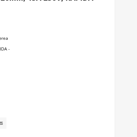
erea
IDA -