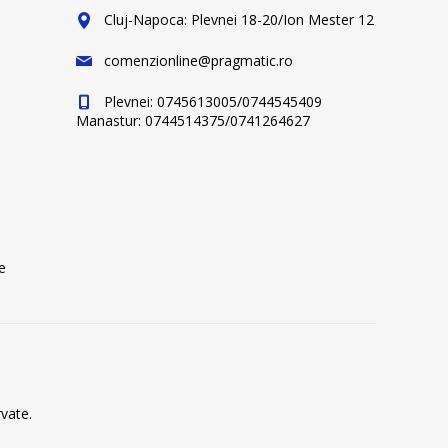
Cluj-Napoca: Plevnei 18-20/Ion Mester 12
comenzionline@pragmatic.ro
Plevnei: 0745613005/0744545409
Manastur: 0744514375/0741264627
e
vate.