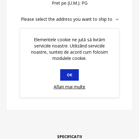
Pret pe (U.M.):
PG
Please select the address you want to ship to
Disponibilitate:
În stoc
Elementele cookie ne jută să livrăm
serviciile noastre. Utilizând serviciile
ADAUGĂ ȊN COŞ
noastre, sunteți de acord cum folosim
modulele cookie.
OK
Aflați mai multe
SPECIFICATII