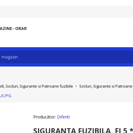
ZINE- ORAR
li, Socluri, Sigurante si Patroane fuzibile
Socluri, Sigurante si Patroane 
BUC/PG
Producător:
Diferiti
SIGURANTA FUZIBILA, FI 5 