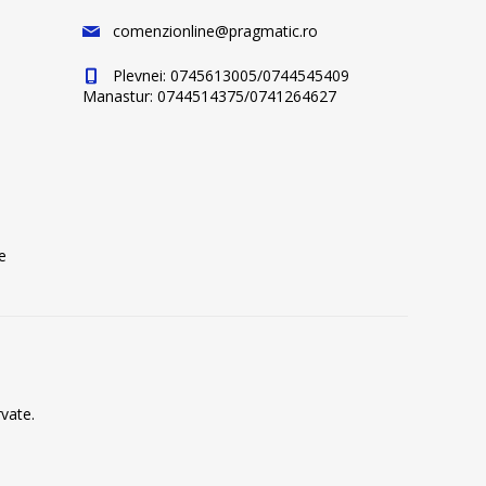
comenzionline@pragmatic.ro
Plevnei: 0745613005/0744545409
Manastur: 0744514375/0741264627
e
vate.