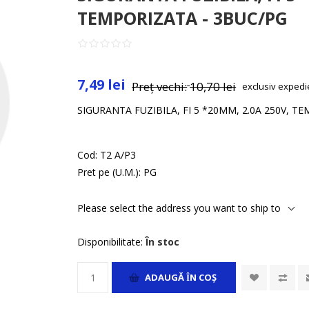
TEMPORIZATA - 3BUC/PG
7,49 lei
Preț vechi:
10,70 lei
exclusiv
expedi
SIGURANTA FUZIBILA, FI 5 *20MM, 2.0A 250V, T
Cod:
T2 A/P3
Pret pe (U.M.):
PG
Please select the address you want to ship to
Disponibilitate:
În stoc
ADAUGĂ ȊN COŞ