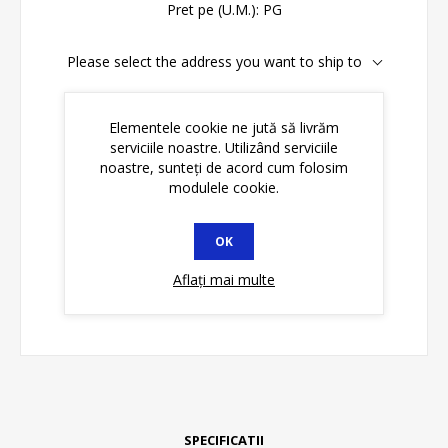
Pret pe (U.M.):
PG
Please select the address you want to ship to
Disponibilitate:
În stoc
Elementele cookie ne jută să livrăm
serviciile noastre. Utilizând serviciile
ADAUGĂ ȊN COŞ
noastre, sunteți de acord cum folosim
modulele cookie.
OK
Aflați mai multe
SPECIFICATII