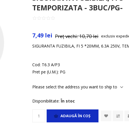
TEMPORIZATA - 3BUC/PG-
7,49 lei
Preț vechi:
10,70 lei
exclusiv
expedi
SIGURANTA FUZIBILA, FI 5 *20MM, 6.3A 250V, T
Cod:
T6.3 A/P3
Pret pe (U.M.):
PG
Please select the address you want to ship to
Disponibilitate:
În stoc
ADAUGĂ ȊN COŞ