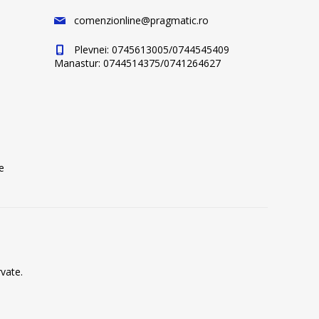
comenzionline@pragmatic.ro
Plevnei: 0745613005/0744545409
Manastur: 0744514375/0741264627
e
vate.