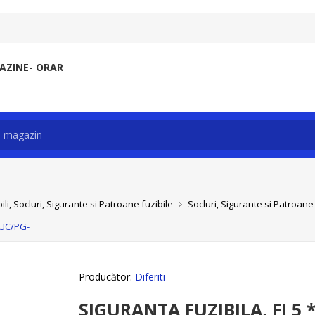
ZINE- ORAR
li, Socluri, Sigurante si Patroane fuzibile
Socluri, Sigurante si Patroane 
BUC/PG-
Producător:
Diferiti
SIGURANTA FUZIBILA, FI 5 