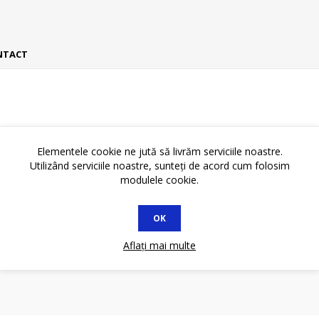
NTACT
716 Varta
Elementele cookie ne jută să livrăm serviciile noastre.
Utilizând serviciile noastre, sunteți de acord cum folosim
modulele cookie.
OK
Aflați mai multe