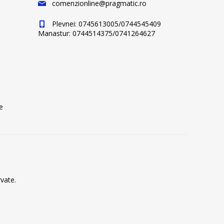
comenzionline@pragmatic.ro
Plevnei: 0745613005/0744545409
Manastur: 0744514375/0741264627
e
vate.