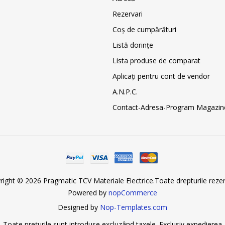
Rezervari
Coş de cumpărături
Listă dorințe
Lista produse de comparat
Aplicați pentru cont de vendor
A.N.P.C.
Contact-Adresa-Program Magazin
right © 2026 Pragmatic TCV Materiale Electrice.Toate drepturile rezer
Powered by
nopCommerce
Designed by
Nop-Templates.com
Toate prețurile sunt introduse excluzând taxele. Exclusiv
expedierea