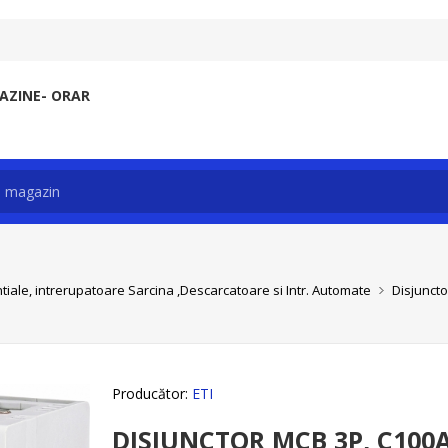
ZINE- ORAR
tiale, intrerupatoare Sarcina ,Descarcatoare si Intr. Automate
Disjuncto
Producător:
ETI
DISJUNCTOR MCB 3P, C100A