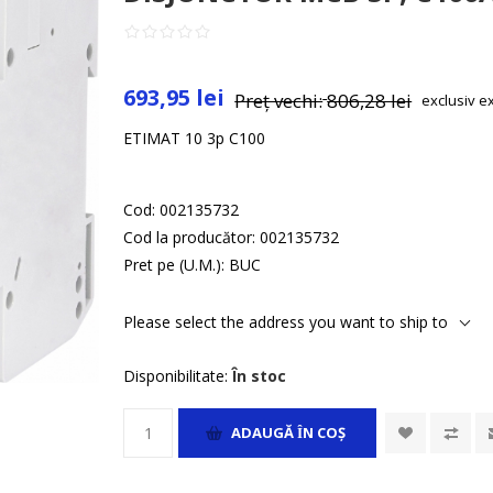
693,95 lei
Preț vechi:
806,28 lei
exclusiv
e
ETIMAT 10 3p C100
Cod:
002135732
Cod la producător:
002135732
Pret pe (U.M.):
BUC
Please select the address you want to ship to
Disponibilitate:
În stoc
ADAUGĂ ȊN COŞ