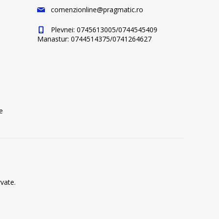
comenzionline@pragmatic.ro
Plevnei: 0745613005/0744545409
Manastur: 0744514375/0741264627
e
vate.