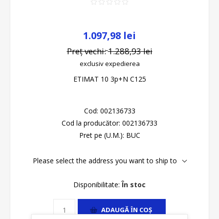
1.097,98 lei
Preț vechi:
1.288,93 lei
exclusiv
expedierea
ETIMAT 10 3p+N C125
Cod:
002136733
Cod la producător:
002136733
Pret pe (U.M.):
BUC
Please select the address you want to ship to
Disponibilitate:
În stoc
ADAUGĂ ȊN COŞ